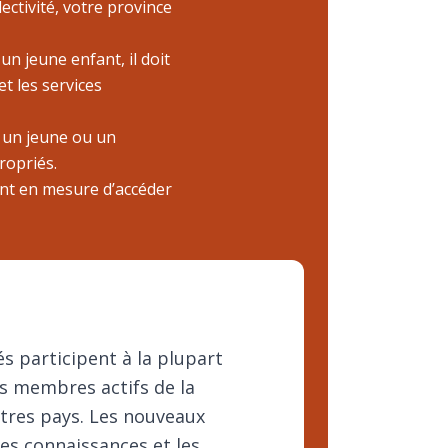
ectivité, votre province
n jeune enfant, il doit
et les services
, un jeune ou un
propriés.
ont en mesure d’accéder
s participent à la plupart
es membres actifs de la
autres pays. Les nouveaux
les connaissances et les