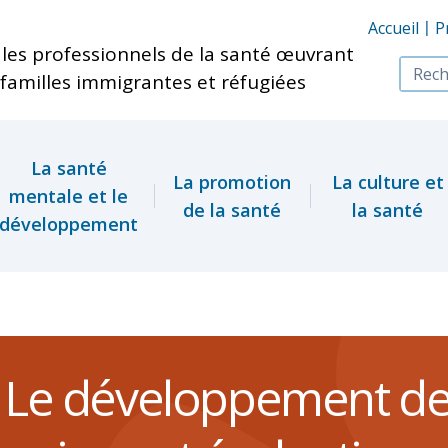
Skip to main content
Accueil
P
les professionnels de la santé œuvrant
familles immigrantes et réfugiées
La santé
La promotion
La culture et
mentale et le
de la santé
la santé
développement
Le développement de l