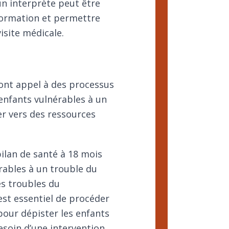
un interprète
peut être
information et permettre
isite médicale.
font appel à des processus
 enfants vulnérables à un
er vers des
ressources
ilan de santé à 18 mois
rables à un trouble du
s troubles du
l est essentiel de procéder
pour dépister les enfants
esoin d’une intervention.