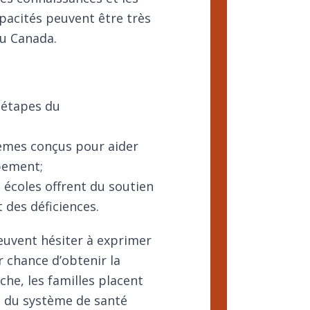
apacités
peuvent être très
au Canada.
 étapes du
tèmes conçus pour aider
pement;
 écoles offrent du soutien
ant des déficiences.
peuvent hésiter à exprimer
r chance d’obtenir la
he, les familles placent
é du système de santé