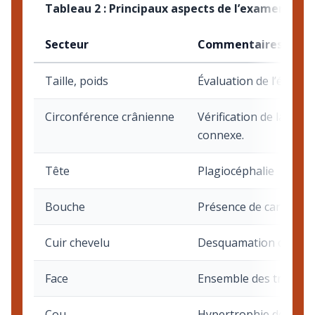
Tableau 2 : Principaux aspects de l’examen phy
Secteur
Commentaires
Taille, poids
Évaluation de l’état nu
Circonférence crânienne
Vérification de la micr
connexe.
Tête
Plagiocéphalie
Bouche
Présence de
caries de
Cuir chevelu
Desquamation ou alopé
Face
Ensemble des troubles 
Cou
Hypertrophie de la th