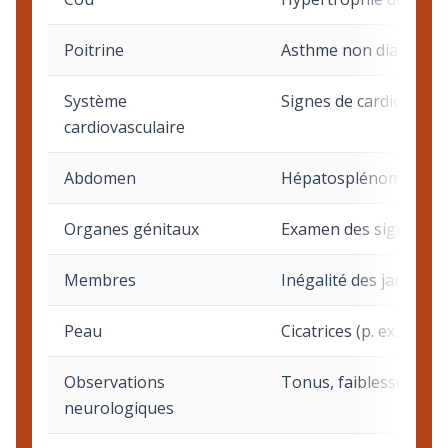
Poitrine
Asthme non diagnostiq
Système
Signes de cardiopathi
cardiovasculaire
Abdomen
Hépatosplénomégalie. L
Organes génitaux
Examen des signes de s
Membres
Inégalité des jambes,
Peau
Cicatrices (p. ex., br
Observations
Tonus, faiblesse, asy
neurologiques