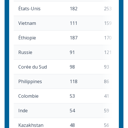
États-Unis
182
253
Vietnam
111
159
Éthiopie
187
170
Russie
91
121
Corée du Sud
98
93
Philippines
118
86
Colombie
53
41
Inde
54
59
Kazakhstan
48
56