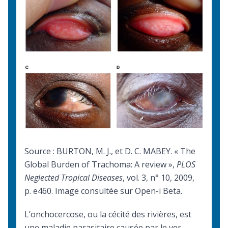
Source : BURTON, M. J., et D. C. MABEY. «
The
Global Burden of Trachoma: A review
»,
PLOS
Neglected Tropical Diseases
, vol. 3, n° 10, 2009,
p. e460. Image consultée sur Open-i Beta.
L’onchocercose, ou la cécité des rivières, est
une maladie parasitaire causée par le ver