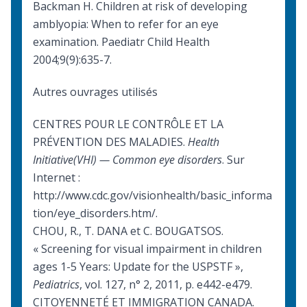
Backman H. Children at risk of developing
amblyopia: When to refer for an eye
examination. Paediatr Child Health
2004;9(9):635-7.
Autres ouvrages utilisés
CENTRES POUR LE CONTRÔLE ET LA
PRÉVENTION DES MALADIES.
Health
Initiative(VHI) — Common eye disorders
. Sur
Internet :
http://www.cdc.gov/visionhealth/basic_informa
tion/eye_disorders.htm/
.
CHOU, R., T. DANA et C. BOUGATSOS.
« Screening for visual impairment in children
ages 1-5 Years: Update for the USPSTF »,
Pediatrics
, vol. 127, n° 2, 2011, p. e442-e479.
CITOYENNETÉ ET IMMIGRATION CANADA.