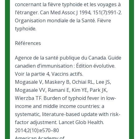
concernant la fièvre typhoïde et les voyages à
l’étranger
. Can Med Assoc J 1994, 151(7):991-2.
Organisation mondiale de la Santé.
Fièvre
typhoïde
.
Références
Agence de la santé publique du Canada.
Guide
canadien d’immunisation : Édition évolutive
.
Voir la partie 4, Vaccins actifs.
Mogasale V, Maskery B, Ochiai RL, Lee JS,
Mogasale VV, Ramani E, Kim YE, Park JK,
Wierzba TF. Burden of typhoid fever in low-
income and middle income countries: a
systematic, literature-based update with risk-
factor adjustment. Lancet Glob Health.
2014;2(10):e570–80
American Academy of